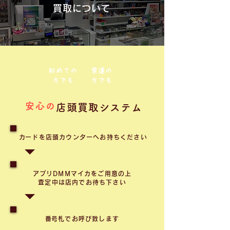
買取について
初めての
常連の
方でも
方でも
安心の
店頭買取システム
​カードを店頭カウンターへお持ちください
アプリDMMマイカをご用意の上
査定中は店内でお待ち下さい
​番号札でお呼び致します