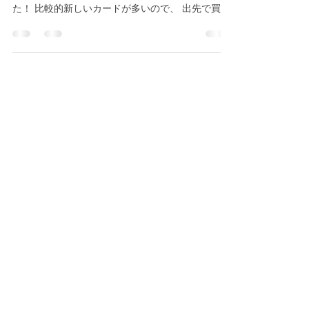
トレカの森をご利用いただきありがとうございま
す。 1月17日更新のポケカ買取表をまとめまし
た！ 比較的新しいカードが多いので、 出先で買っ
てみたパックから思いもよらぬお値段のカードが
でているかも！？ トレカの森ではポケモンカード
のシングル・パック買取を行っています！ 強化買
取表に載ってないカードや ワンピースカード、デ
ュエル・マスターズ、デジモンカード なども買取
しています。 是非お持ち込みくださいませ