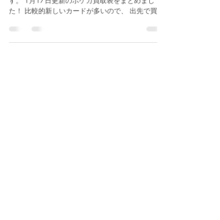
トレカの森をご利用いただきありがとうございま
す。 1月17日更新のポケカ買取表をまとめまし
た！ 比較的新しいカードが多いので、 出先で買っ
てみたパックから思いもよらぬお値段のカードが
でているかも！？ トレカの森ではポケモンカード
のシングル・パック買取を行っています！ 強化買
取表に載ってないカードや ワンピースカード、デ
ュエル・マスターズ、デジモンカード なども買取
しています。 是非お持ち込みくださいませ