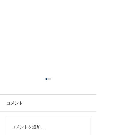
Jマッチコラム
掲載されました
コメント
Jマッチコラムの 
カード買取おすす
較！買取価格一覧
るならどこがいい
コメントを追加…
2025/1/17 ポケカ買取表更
集してもらいまし