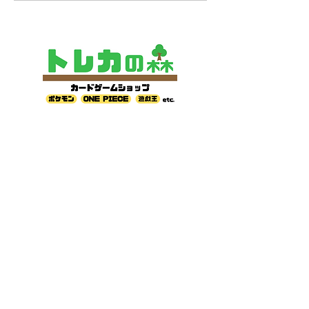
新
​〒542-0086
大阪府大阪市中央区西心斎橋2-10-24 古着屋グリ
ズリー内階段二階
TEL
06-6241-0070
古物営業法に基づく古物商認可証
古物許可証番号 第62111R030981号
運営会社 株式会社GRコーポレーション