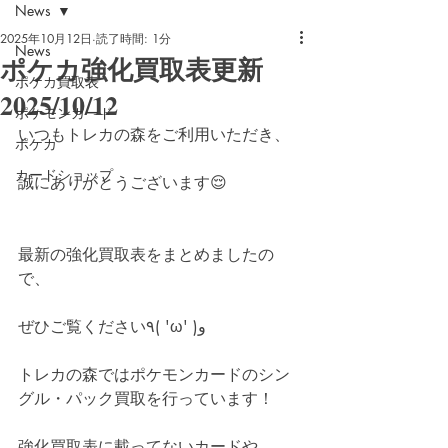
News
2025年10月12日
読了時間: 1分
News
ポケカ強化買取表更新
ポケカ買取表
2025/10/12
ポケモンカード
いつもトレカの森をご利用いただき、
ポケカ
カードショップ
誠にありがとうございます😌
最新の強化買取表をまとめましたの
で、
ぜひご覧ください٩( 'ω' )و
トレカの森ではポケモンカードのシン
グル・パック買取を行っています！
強化買取表に載ってないカードや