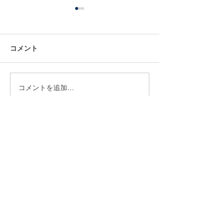
Jマッチコラム
掲載されました
コメント
Jマッチコラムの 
カード買取おすす
較！買取価格一覧
るならどこがいい
コメントを追加…
2025/1/17 ポケカ買取表更
集してもらいまし
新
​〒542-0086
大阪府大阪市中央区西心斎橋2-10-24 古着屋グリ
ズリー内階段二階