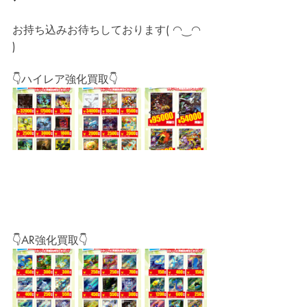
お持ち込みお待ちしております( ◠‿◠ 
)
👇ハイレア強化買取👇
👇AR強化買取👇