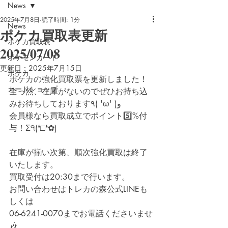
News
2025年7月8日
読了時間: 1分
News
ポケカ買取表更新
ポケカ買取表
2025/07/08
ポケモンカード
更新日：
2025年7月15日
ポケカ
ポケカの強化買取票を更新しました！
カードショップ
全っ然、在庫がないのでぜひお持ち込
みお待ちしております٩( 'ω' )و
会員様なら買取成立でポイント5️⃣%付
与！Σ੧(❛□❛✿)
在庫が揃い次第、順次強化買取は終了
いたします。
買取受付は20:30まで行います。
お問い合わせはトレカの森公式LINEも
しくは
06-6241-0070までお電話くださいませ
🎶