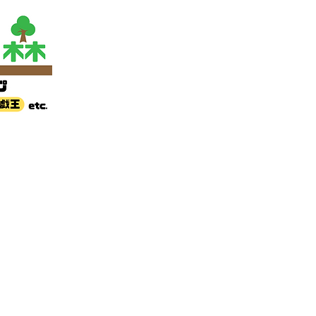
24 古着屋グリズリ
981号
ョン